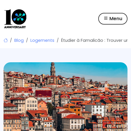
Menu
Skip
Blog
Logements
Étudier à Famalicão : Trouver u
to
content