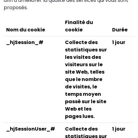
afin d’améliorer la qualité des services qui vous sont
proposés.
Finalité du
Nom du cookie
cookie
Durée
_hjSession_#
Collecte des
1 jour
statistiques sur
les visites des
visiteurs sur le
site Web, telles
que le nombre
de visites, le
temps moyen
passé sur le site
Web et les
pages lues.
_hjSessionUser_#
Collecte des
1 jour
statistiques sur