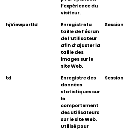
l’expérience du
visiteur.
hjViewportId
Enregistre la
Session
taille de l’écran
de l’utilisateur
afin d’ajuster la
taille des
images sur le
site Web.
td
Enregistre des
Session
données
statistiques sur
le
comportement
des utilisateurs
sur le site Web.
Utilisé pour