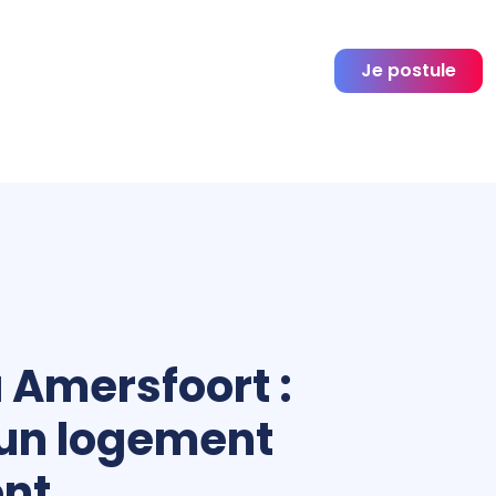
Je postule
à Amersfoort :
 un logement
ent