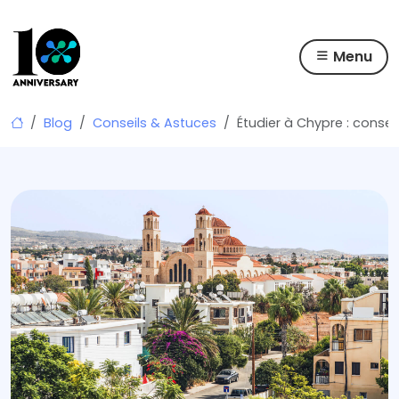
Menu
Skip
Blog
Conseils & Astuces
Étudier à Chypre : consei
to
content