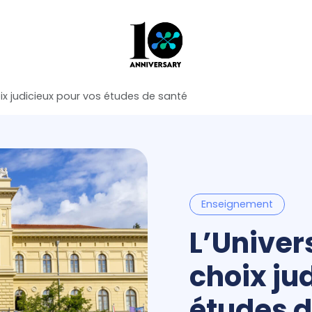
oix judicieux pour vos études de santé
Enseignement
L’Univer
choix ju
études d