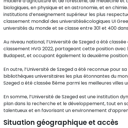
matière d’agriculture et de foresterie, de médecine et d
biologiques, en physique et en astronomie, et en chimie
institutions d’enseignement supérieur les plus respect
classement mondial des universitésécologiques UI GreenM
universités du monde et se classe entre 301 et 400 dans
Au niveau national, l’Université de Szeged a été classée
classement HVG 2022, partageant cette position avec l
Budapest, et occupant également la deuxième position
En outre, l’Université de Szeged a été reconnue pour sa
bibliothèques universitaires les plus étonnantes du mo
Szeged a été classée 8ème parmi les meilleures villes u
En somme, l’Université de Szeged est une institution dy
plan dans la recherche et le développement, tout en 
talentueux et en favorisant un environnement d’appren
Situation géographique et accès