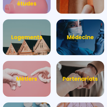
études
Logements
Médecine
Métiers
Partenariats