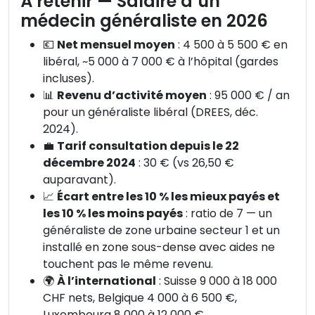
À retenir — Salaire d’un
médecin généraliste en 2026
💶
Net mensuel moyen
: 4 500 à 5 500 € en
libéral, ~5 000 à 7 000 € à l’hôpital (gardes
incluses).
📊
Revenu d’activité moyen
: 95 000 € / an
pour un généraliste libéral (DREES, déc.
2024).
💼
Tarif consultation depuis le 22
décembre 2024
: 30 € (vs 26,50 €
auparavant).
📈
Écart entre les 10 % les mieux payés et
les 10 % les moins payés
: ratio de 7 — un
généraliste de zone urbaine secteur 1 et un
installé en zone sous-dense avec aides ne
touchent pas le même revenu.
🌍
À l’international
: Suisse 9 000 à 18 000
CHF nets, Belgique 4 000 à 6 500 €,
Luxembourg 8 000 à 12 000 €.