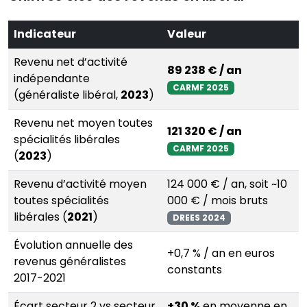
Indicateur
Valeur
Revenu net d’activité
89 238 € / an
indépendante
CARMF 2025
(généraliste libéral,
2023
)
Revenu net moyen toutes
121 320 € / an
spécialités libérales
CARMF 2025
(
2023
)
Revenu d’activité moyen
124 000 € / an, soit ~10
toutes spécialités
000 € / mois bruts
libérales (
2021
)
DREES 2024
Évolution annuelle des
+0,7 % / an en euros
revenus généralistes
constants
2017-2021
Écart secteur 2 vs secteur
+30 %
en moyenne en