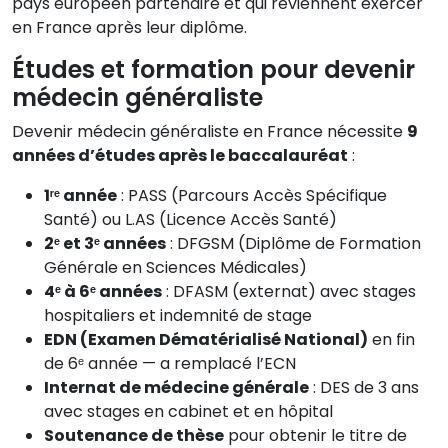
pays européen partenaire et qui reviennent exercer
en France après leur diplôme.
Études et formation pour devenir
médecin généraliste
Devenir médecin généraliste en France nécessite
9
années d’études après le baccalauréat
:
1ʳᵉ année
: PASS (Parcours Accès Spécifique
Santé) ou L.AS (Licence Accès Santé)
2ᵉ et 3ᵉ années
: DFGSM (Diplôme de Formation
Générale en Sciences Médicales)
4ᵉ à 6ᵉ années
: DFASM (externat) avec stages
hospitaliers et indemnité de stage
EDN (Examen Dématérialisé National)
en fin
de 6ᵉ année — a remplacé l’ECN
Internat de médecine générale
: DES de 3 ans
avec stages en cabinet et en hôpital
Soutenance de thèse
pour obtenir le titre de