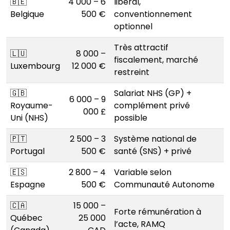
🇧🇪
4 000 – 6
libéral,
Belgique
500 €
conventionnement
optionnel
Très attractif
🇱🇺
8 000 –
fiscalement, marché
Luxembourg
12 000 €
restreint
🇬🇧
Salariat NHS (GP) +
6 000 – 9
Royaume-
complément privé
000 £
Uni (NHS)
possible
🇵🇹
2 500 – 3
Système national de
Portugal
500 €
santé (SNS) + privé
🇪🇸
2 800 – 4
Variable selon
Espagne
500 €
Communauté Autonome
🇨🇦
15 000 –
Forte rémunération à
Québec
25 000
l’acte, RAMQ