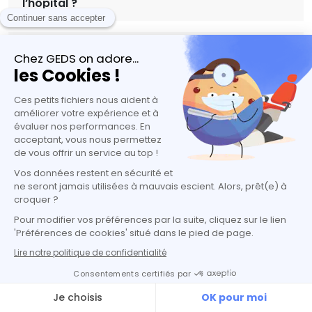
l’hôpital ?
Quelle différence de salaire entre secteur 1 et
secteur 2 ?
Combien gagne un médecin par consultation
en 2026 ?
Quel est le salaire d’un médecin remplaçant ?
Quel salaire pour un médecin généraliste en
Suisse ou en Belgique ?
Comment évolue le revenu d’un médecin au
cours de la carrière ?