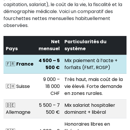
capitation, salariat), le coût de la vie, la fiscalité et la
démographie médicale. Voici un comparatif des
fourchettes nettes mensuelles habituellement
observées.
Net
Particularités du
Pays
mensuel
système
4 500 – 5
Mix paiement à l’acte +
🇫🇷
France
500 €
forfaits (FMT, ROSP)
9 000 –
Très haut, mais coût de la
🇨🇭 Suisse
18 000
vie élevé. Forte demande
CHF
en zones rurales.
🇩🇪
5 500 – 7
Mix salariat hospitalier
Allemagne
500 €
dominant + libéral
Honoraires libres en