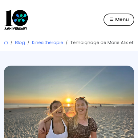
Menu
Skip
Blog
Kinésithérapie
Témoignage de Marie Alix étud
to
content