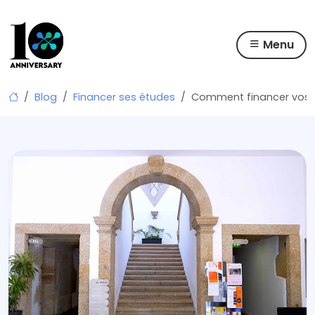
Menu
Skip
Blog
Financer ses études
Comment financer vos é
to
content