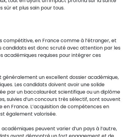
aux, tout en ayant un impact profond sur la santé
 sûr et plus sain pour tous.
rès compétitive, en France comme à l’étranger, et
 candidats est donc scruté avec attention par les
es académiques requises pour intégrer ces
ent généralement un excellent dossier académique,
ques. Les candidats doivent avoir une solide
idée par un baccalauréat scientifique ou un diplôme
s, suivies d’un concours très sélectif, sont souvent
ire en France. L’acquisition de compétences en
est également valorisée.
es académiques peuvent varier d’un pays à l’autre,
idats ayant démontré un fort engagement et de