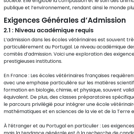
société. Elle englobe la compassion et le soin des anim
publique et l’environnement, rendant ainsi le monde plus
Exigences Générales d’Admission
2.1 : Niveau académique requis
L’admission dans les écoles vétérinaires est souvent t
particulièrement au Portugal. Le niveau académique des
comités d’admission. Voici une exploration des exigenc
prestigieuses institutions.
En France : Les écoles vétérinaires françaises requièr
avec une emphase particulière sur les matières scientifi
formation en biologie, chimie, et physique, souvent val
équivalent. De plus, des classes préparatoires spécifique
le parcours privilégié pour intégrer une école vétérina
mathématiques et en sciences de la vie et de la Terre 
À l’étranger et au Portugal en particulier : Les exigenc
mais la tendance générale est à la recherche de cand