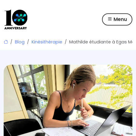
Menu
Skip
Blog
Kinésithérapie
Mathilde étudiante à Egas Mon
to
content