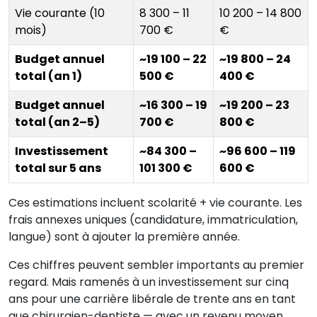
Vie courante (10
8 300 – 11
10 200 – 14 800
mois)
700 €
€
Budget annuel
~19 100 – 22
~19 800 – 24
total (an 1)
500 €
400 €
Budget annuel
~16 300 – 19
~19 200 – 23
total (an 2–5)
700 €
800 €
Investissement
~84 300 –
~96 600 – 119
total sur 5 ans
101 300 €
600 €
Ces estimations incluent scolarité + vie courante. Les
frais annexes uniques (candidature, immatriculation,
langue) sont à ajouter la première année.
Ces chiffres peuvent sembler importants au premier
regard. Mais ramenés à un investissement sur cinq
ans pour une carrière libérale de trente ans en tant
que chirurgien-dentiste — avec un revenu moyen