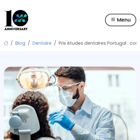
Menu
Skip
Blog
Dentaire
Prix études dentaires Portugal : co
to
content